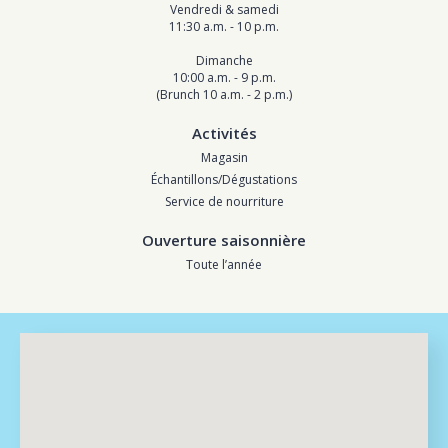
Vendredi & samedi
11:30 a.m. - 10 p.m.
Dimanche
10:00 a.m. - 9 p.m.
(Brunch 10 a.m. - 2 p.m.)
Activités
Magasin
Échantillons/Dégustations
Service de nourriture
Ouverture saisonnière
Toute l’année