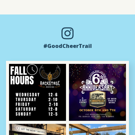
#GoodCheerTrail
Oct 3
Oct 2
We are back to regular
🎉🍻 Cheers to 6 Years
scheduled programming
of Craft Excellence! 🍻🎉
...
...
📺
Oct 2
Oct 2
🍎 Come on in, we`re
Help! We made too