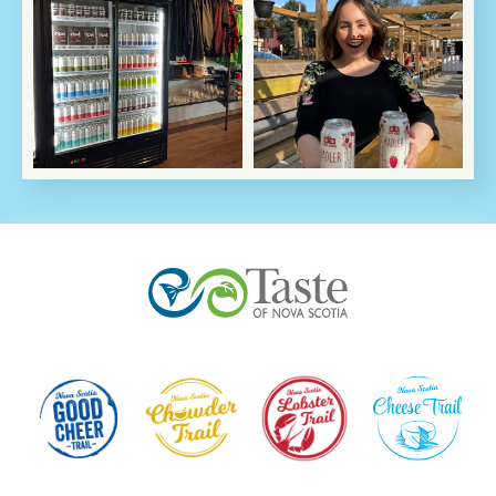
OPEN! 🍎
much of a good thing!
...
...
Guess what?