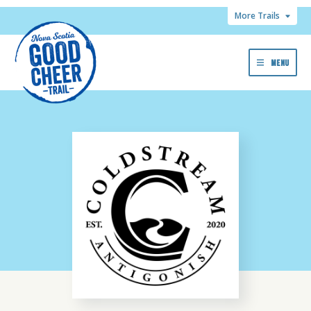
More Trails
MENU