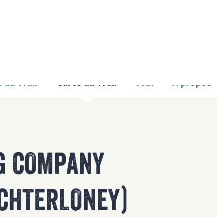
9 TOO MANY REQUE
nginx
 du Trail
Carte du Trail
Prix
À propos
G COMPANY
CHTERLONEY)