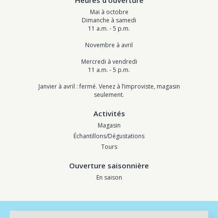
Heures d’ouverture
Mai à octobre
Dimanche à samedi
11 a.m. - 5 p.m.
Novembre à avril
Mercredi à vendredi
11 a.m. - 5 p.m.
Janvier à avril : fermé. Venez à l’improviste, magasin
seulement.
Activités
Magasin
Échantillons/Dégustations
Tours
Ouverture saisonnière
En saison