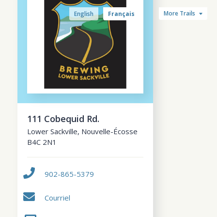
More Trails
English
Français
111 Cobequid Rd.
Lower Sackville
,
Nouvelle-Écosse
B4C 2N1
902-865-5379
Courriel