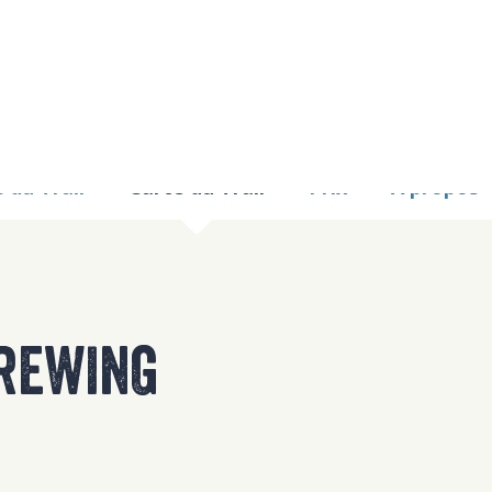
9 TOO MANY REQUE
nginx
 du Trail
Carte du Trail
Prix
À propos
REWING