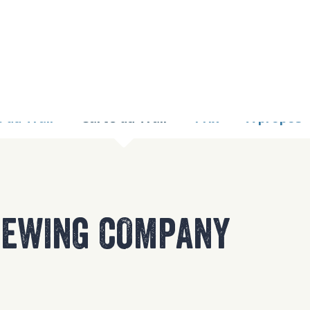
9 TOO MANY REQUE
nginx
 du Trail
Carte du Trail
Prix
À propos
REWING COMPANY