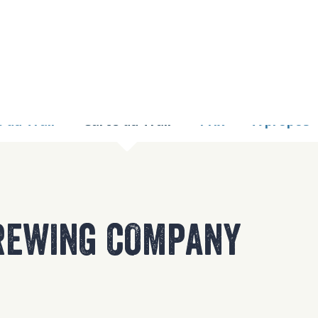
9 TOO MANY REQUE
nginx
 du Trail
Carte du Trail
Prix
À propos
REWING COMPANY