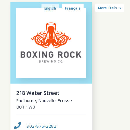
More Trails
English
Français
218 Water Street
Shelburne
,
Nouvelle-Écosse
B0T 1W0
902-875-2282