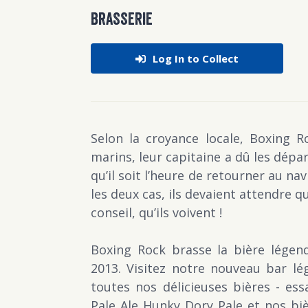
BRASSERIE
Log In to Collect
Selon la croyance locale, Boxing R
marins, leur capitaine a dû les dépar
qu’il soit l’heure de retourner au na
les deux cas, ils devaient attendre q
conseil, qu’ils voivent !
Boxing Rock brasse la bière légend
2013. Visitez notre nouveau bar lé
toutes nos délicieuses bières - es
Pale Ale Hunky Dory Pale et nos biè