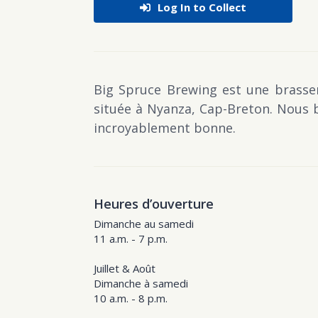
Log In to Collect
Big Spruce Brewing est une brasser
située à Nyanza, Cap-Breton. Nous b
incroyablement bonne.
Heures d’ouverture
Dimanche au samedi
11 a.m. - 7 p.m.
Juillet & Août
Dimanche à samedi
10 a.m. - 8 p.m.