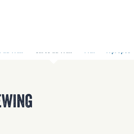
9 TOO MANY REQUE
nginx
 du Trail
Carte du Trail
Prix
À propos
EWING