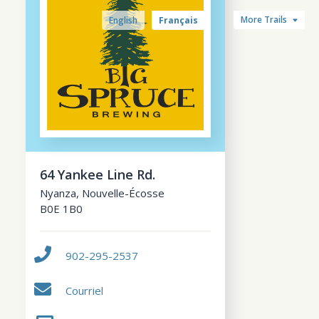
More Trails
English
Français
64 Yankee Line Rd.
Nyanza
,
Nouvelle-Écosse
B0E 1B0
902-295-2537
Courriel