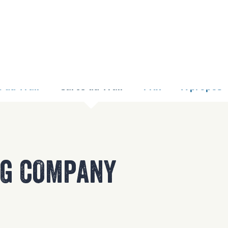
9 TOO MANY REQUE
nginx
 du Trail
Carte du Trail
Prix
À propos
NG COMPANY