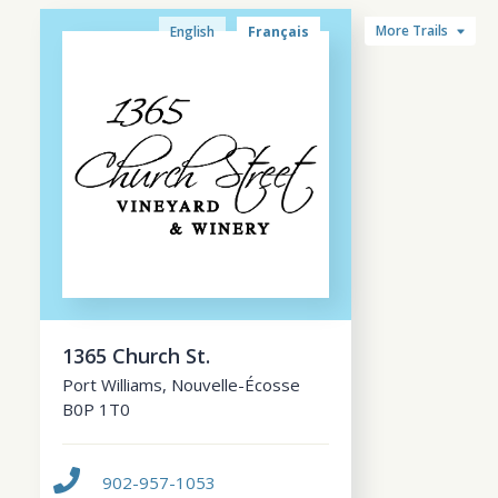
More Trails
English
Français
1365 Church St.
Port Williams
,
Nouvelle-Écosse
B0P 1T0
902-957-1053